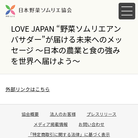
メ
ニ
ュ
LOVE JAPAN “野菜ソムリエアン
ー
バサダー”が届ける未来へのメッ
を
開
セージ ～日本の農業と食の強み
く
を世界へ届けよう～
外部リンクはこちら
協会概要
法人のお客様
プレスリリース
メディア掲載情報
お問い合わせ
「特定商取引に関する法律」に基づく表示