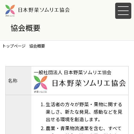
メ
ニ
ュ
協会概要
ー
を
開
トップページ
協会概要
く
一般社団法人 日本野菜ソムリエ協会
名称
生活者の方々が野菜・果物に関する
楽しさ、新たな発見、感動などを見
出せる環境を創造します。
農業・青果物流通業を含む、すべて