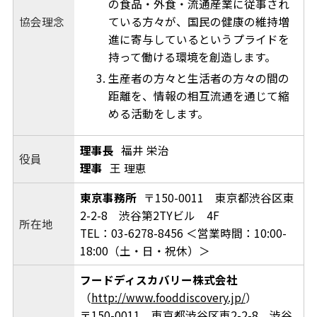
の食品・外食・流通産業に従事され
協会理念
ている方々が、国民の健康の維持増
進に寄与しているというプライドを
持って働ける環境を創造します。
生産者の方々と生活者の方々の間の
距離を、情報の相互流通を通じて縮
める活動をします。
理事長
福井 栄治
役員
理事
王 理恵
東京事務所
〒150-0011 東京都渋谷区東
2-2-8 渋谷第2TYビル 4F
所在地
TEL：03-6278-8456 ＜営業時間：10:00-
18:00（土・日・祝休）＞
フードディスカバリー株式会社
（
http://www.fooddiscovery.jp/
）
〒150-0011 東京都渋谷区東2-2-8 渋谷