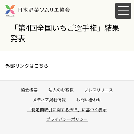
メ
ニ
ュ
「第4回全国いちご選手権」結果
ー
発表
を
開
く
外部リンクはこちら
協会概要
法人のお客様
プレスリリース
メディア掲載情報
お問い合わせ
「特定商取引に関する法律」に基づく表示
プライバシーポリシー