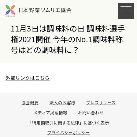
メ
ニ
ュ
11月3日は調味料の日 調味料選手
ー
権2021開催 今年のNo.1調味料称
を
開
号はどの調味料に？
く
外部リンクはこちら
協会概要
法人のお客様
プレスリリース
メディア掲載情報
お問い合わせ
「特定商取引に関する法律」に基づく表示
プライバシーポリシー