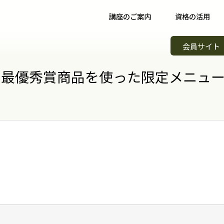
講座のご案内
資格の活用
野菜ソムリエ講座について
資格取得後について
イベント
会員サイト
野菜ソムリエコース
資格取得者の声
スキルア
知識習得
16 最優秀賞商品を使った限定メニ
野菜ソムリエプロコース
コミュニティ
野菜ソム
専門職
野菜ソムリエ上級プロコース
野菜ソムリエカンパニー
野菜ソム
起業開業
支払方法
パートナー・認定制度
野菜の日
会場案内
メンバーズ
調味料選
講師紹介
青果物選
よくある質問
キッズ野
資料請求