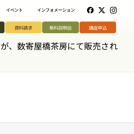
イベント
インフォメーション
一覧
野菜ソムリエ協会について
資料請求
無料説明会
講座申込
ップ講座
法人のお客様へ
ューが、数寄屋橋茶房にて販売され
リエアワード
お知らせ一覧
リエサミット
お問い合わせ
手権
手権
菜ソムリエ