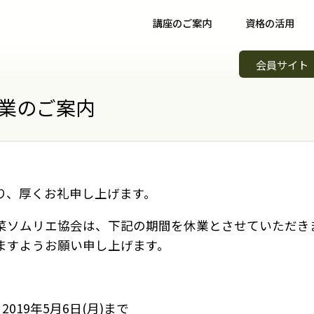
講座のご案内
資格の活用
野菜ソムリエ講座について
資格取得後について
イベント
会員サイト
野菜ソムリエコース
資格取得者の声
スキルア
知識習得
業のご案内
野菜ソムリエプロコース
コミュニティ
野菜ソム
専門職
野菜ソムリエ上級プロコース
野菜ソムリエカンパニー
野菜ソム
起業開業
支払方法
パートナー・認定制度
野菜の日
り、厚くお礼申し上げます。
会場案内
メンバーズ
調味料選
菜ソムリエ協会は、下記の期間を休業とさせていただき
ますようお願い申し上げます。
講師紹介
青果物選
よくある質問
キッズ野
ら2019年5月6日(月)まで
資料請求