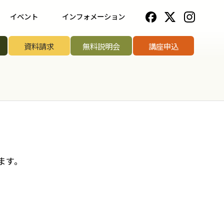
イベント
インフォメーション
一覧
野菜ソムリエ協会について
資料請求
無料説明会
講座申込
ップ講座
法人のお客様へ
リエアワード
お知らせ一覧
リエサミット
お問い合わせ
手権
ます。
手権
菜ソムリエ