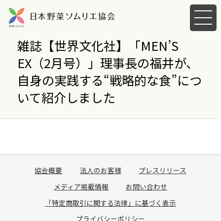
メ
ニ
ュ
雑誌【世界文化社】「MEN’S
ー
EX（2月号）」理事長の福井が、
を
開
自身の実践する“戦略的な食”につ
く
いて紹介しました
協会概要
法人のお客様
プレスリリース
メディア掲載情報
お問い合わせ
「特定商取引に関する法律」に基づく表示
プライバシーポリシー