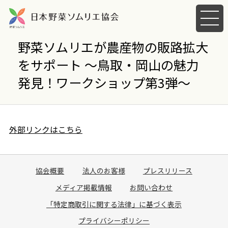
メ
ニ
ュ
野菜ソムリエが農産物の販路拡大
ー
をサポート ～鳥取・岡山の魅力
を
開
発見！ワークショップ第3弾～
く
外部リンクはこちら
協会概要
法人のお客様
プレスリリース
メディア掲載情報
お問い合わせ
「特定商取引に関する法律」に基づく表示
プライバシーポリシー