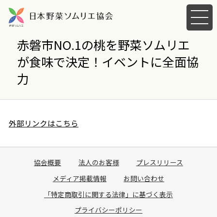
メ
ニ
ュ
赤磐市NO.1の桃を野菜ソムリエ
ー
が食味で決定！イベントに全面協
を
開
力
く
外部リンクはこちら
協会概要
法人のお客様
プレスリリース
メディア掲載情報
お問い合わせ
「特定商取引に関する法律」に基づく表示
プライバシーポリシー