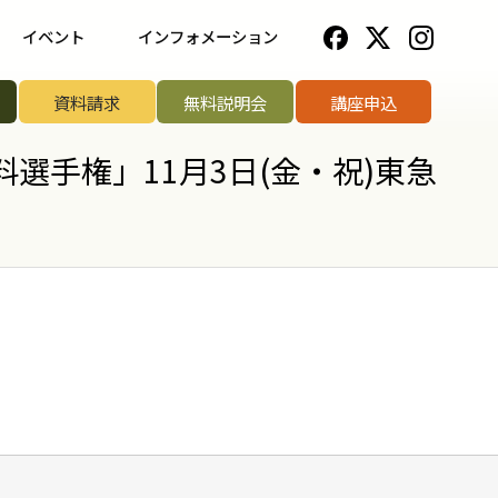
イベント
インフォメーション
一覧
野菜ソムリエ協会について
資料請求
無料説明会
講座申込
ップ講座
法人のお客様へ
選手権」11月3日(金・祝)東急
リエアワード
お知らせ一覧
リエサミット
お問い合わせ
手権
手権
菜ソムリエ