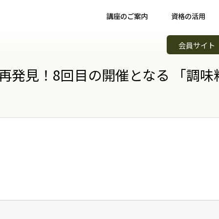
講座のご案内
資格の活用
野菜ソムリエ講座について
資格取得後について
イベント
会員サイト
野菜ソムリエコース
資格取得者の声
スキルア
知識習得
発見！8回目の開催となる 「調味料
野菜ソムリエプロコース
コミュニティ
野菜ソム
専門職
野菜ソムリエ上級プロコース
野菜ソムリエカンパニー
野菜ソム
起業開業
支払方法
パートナー・認定制度
野菜の日
会場案内
メンバーズ
調味料選
講師紹介
青果物選
よくある質問
キッズ野
資料請求