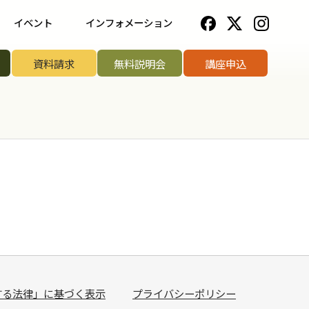
イベント
インフォメーション
一覧
野菜ソムリエ協会について
資料請求
無料説明会
講座申込
ップ講座
法人のお客様へ
リエアワード
お知らせ一覧
リエサミット
お問い合わせ
手権
手権
菜ソムリエ
する法律」に基づく表示
プライバシーポリシー