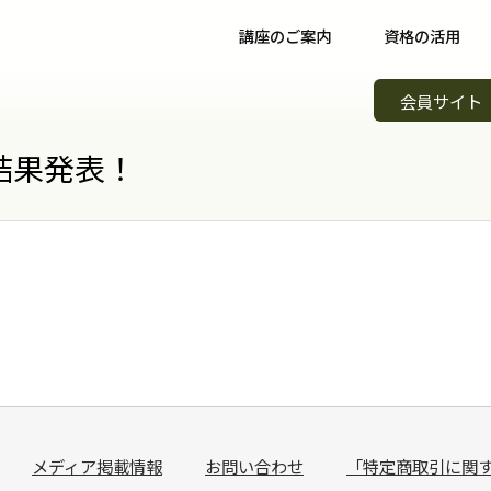
講座のご案内
資格の活用
野菜ソムリエ講座について
資格取得後について
イベント
会員サイト
野菜ソムリエコース
資格取得者の声
スキルア
知識習得
結果発表！
野菜ソムリエプロコース
コミュニティ
野菜ソム
専門職
野菜ソムリエ上級プロコース
野菜ソムリエカンパニー
野菜ソム
起業開業
支払方法
パートナー・認定制度
野菜の日
会場案内
メンバーズ
調味料選
講師紹介
青果物選
よくある質問
キッズ野
メディア掲載情報
お問い合わせ
「特定商取引に関
資料請求