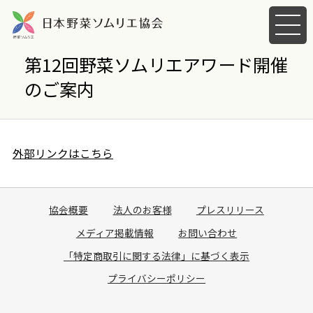
メ
ニ
ュ
第12回野菜ソムリエアワード開催
ー
のご案内
を
開
く
外部リンクはこちら
協会概要
法人のお客様
プレスリリース
メディア掲載情報
お問い合わせ
「特定商取引に関する法律」に基づく表示
プライバシーポリシー