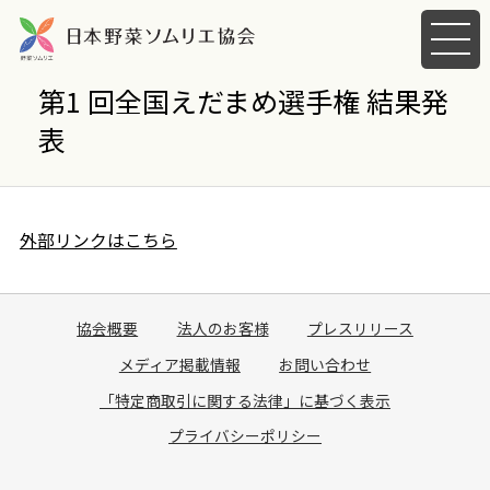
メ
ニ
ュ
第1 回全国えだまめ選手権 結果発
ー
表
を
開
く
外部リンクはこちら
協会概要
法人のお客様
プレスリリース
メディア掲載情報
お問い合わせ
「特定商取引に関する法律」に基づく表示
プライバシーポリシー