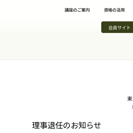
講座のご案内
資格の活用
野菜ソムリエ講座について
資格取得後について
イベント
会員サイト
野菜ソムリエコース
資格取得者の声
スキルア
知識習得
野菜ソムリエプロコース
コミュニティ
野菜ソム
専門職
野菜ソムリエ上級プロコース
野菜ソムリエカンパニー
野菜ソム
起業開業
支払方法
パートナー・認定制度
野菜の日
会場案内
メンバーズ
調味料選
東
講師紹介
青果物選
よくある質問
キッズ野
理事退任のお知らせ
資料請求