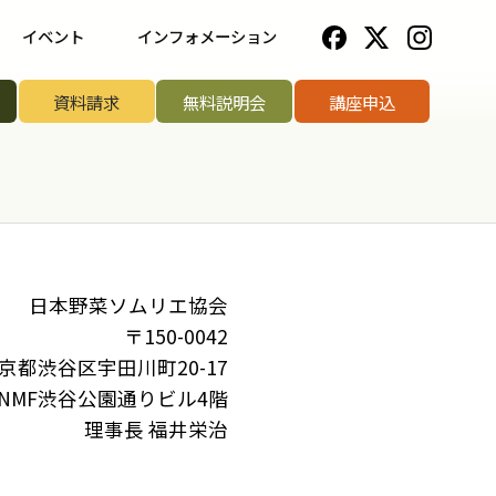
イベント
インフォメーション
一覧
野菜ソムリエ協会について
資料請求
無料説明会
講座申込
ップ講座
法人のお客様へ
リエアワード
お知らせ一覧
リエサミット
お問い合わせ
日本野菜ソムリエ協会
〒150-0042
手権
京都渋谷区宇田川町20-17
手権
NMF渋谷公園通りビル4階
理事長 福井栄治
菜ソムリエ