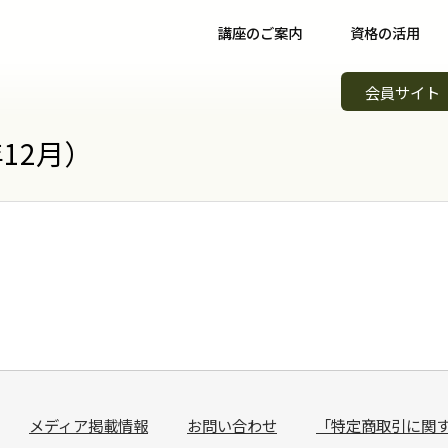
講座のご案内
資格の活用
野菜ソムリエ講座について
資格取得後について
イベント
会員サイト
野菜ソムリエコース
資格取得者の声
スキルア
知識習得
12月）
野菜ソムリエプロコース
コミュニティ
野菜ソム
専門職
野菜ソムリエ上級プロコース
野菜ソムリエカンパニー
野菜ソム
起業開業
支払方法
パートナー・認定制度
野菜の日
会場案内
メンバーズ
調味料選
講師紹介
青果物選
よくある質問
キッズ野
メディア掲載情報
お問い合わせ
「特定商取引に関
資料請求