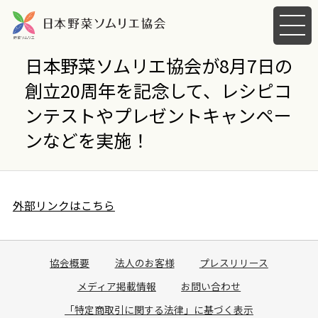
メ
ニ
ュ
日本野菜ソムリエ協会が8月7日の
ー
創立20周年を記念して、レシピコ
を
開
ンテストやプレゼントキャンペー
く
ンなどを実施！
外部リンクはこちら
協会概要
法人のお客様
プレスリリース
メディア掲載情報
お問い合わせ
「特定商取引に関する法律」に基づく表示