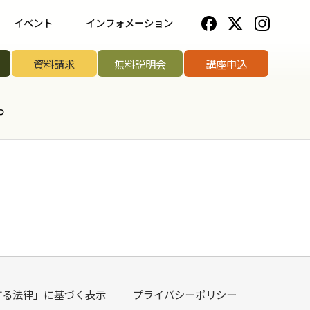
イベント
インフォメーション
一覧
野菜ソムリエ協会について
資料請求
無料説明会
講座申込
ップ講座
法人のお客様へ
。
リエアワード
お知らせ一覧
リエサミット
お問い合わせ
手権
手権
菜ソムリエ
する法律」に基づく表示
プライバシーポリシー