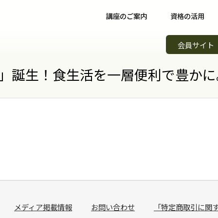
講座のご案内
資格の活用
野菜ソムリエ講座について
資格取得後について
イベント
会員サイト
野菜ソムリエコース
資格取得者の声
スキルア
知識習得
」誕生！食生活を一層便利で豊かに
野菜ソムリエプロコース
コミュニティ
野菜ソム
専門職
野菜ソムリエ上級プロコース
野菜ソムリエカンパニー
野菜ソム
起業開業
支払方法
パートナー・認定制度
野菜の日
会場案内
メンバーズ
調味料選
講師紹介
青果物選
よくある質問
キッズ野
メディア掲載情報
お問い合わせ
「特定商取引に関
資料請求