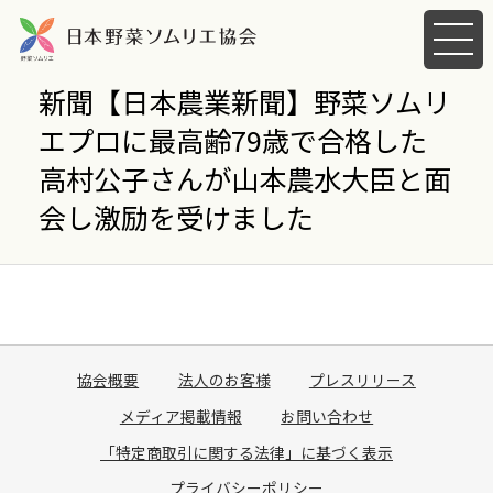
メ
ニ
ュ
新聞【日本農業新聞】野菜ソムリ
ー
エプロに最高齢79歳で合格した
を
開
高村公子さんが山本農水大臣と面
く
会し激励を受けました
協会概要
法人のお客様
プレスリリース
メディア掲載情報
お問い合わせ
「特定商取引に関する法律」に基づく表示
プライバシーポリシー