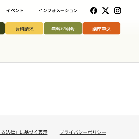
イベント
インフォメーション
一覧
野菜ソムリエ協会について
資料請求
無料説明会
講座申込
ップ講座
法人のお客様へ
リエアワード
お知らせ一覧
リエサミット
お問い合わせ
手権
手権
菜ソムリエ
する法律」に基づく表示
プライバシーポリシー