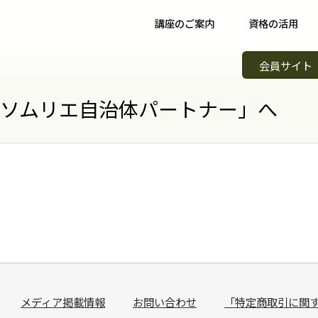
講座のご案内
資格の活用
野菜ソムリエ講座について
資格取得後について
イベント
会員サイト
野菜ソムリエコース
資格取得者の声
スキルア
知識習得
菜ソムリエ自治体パートナー」へ
野菜ソムリエプロコース
コミュニティ
野菜ソム
専門職
野菜ソムリエ上級プロコース
野菜ソムリエカンパニー
野菜ソム
起業開業
支払方法
パートナー・認定制度
野菜の日
会場案内
メンバーズ
調味料選
講師紹介
青果物選
よくある質問
キッズ野
メディア掲載情報
お問い合わせ
「特定商取引に関
資料請求