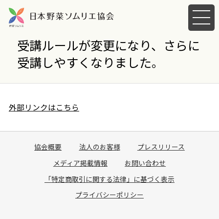
メ
ニ
ュ
受講ルールが変更になり、さらに
ー
受講しやすくなりました。
を
開
く
外部リンクはこちら
協会概要
法人のお客様
プレスリリース
メディア掲載情報
お問い合わせ
「特定商取引に関する法律」に基づく表示
プライバシーポリシー