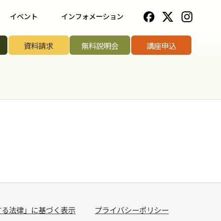
イベント
インフォメーション
一覧
野菜ソムリエ協会について
資料請求
無料説明会
講座申込
ップ講座
法人のお客様へ
リエアワード
お知らせ一覧
リエサミット
お問い合わせ
手権
手権
菜ソムリエ
する法律」に基づく表示
プライバシーポリシー