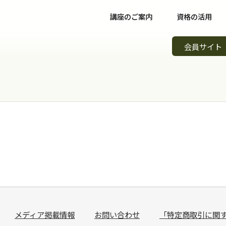
講座のご案内
資格の活用
野菜ソムリエ講座について
資格取得後について
イベント
会員サイト
野菜ソムリエコース
資格取得者の声
スキルア
知識習得
野菜ソムリエプロコース
コミュニティ
野菜ソム
専門職
野菜ソムリエ上級プロコース
野菜ソムリエカンパニー
野菜ソム
起業開業
支払方法
パートナー・認定制度
野菜の日
会場案内
メンバーズ
調味料選
講師紹介
青果物選
よくある質問
キッズ野
メディア掲載情報
お問い合わせ
「特定商取引に関
資料請求