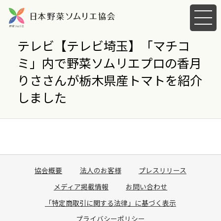
メ
ニ
ュ
テレビ【テレビ埼玉】「マチコ
ー
ミ」内で野菜ソムリエプロの香月
を
開
りささんが栃木県産トマトを紹介
く
しました
協会概要
法人のお客様
プレスリリース
メディア掲載情報
お問い合わせ
「特定商取引に関する法律」に基づく表示
プライバシーポリシー