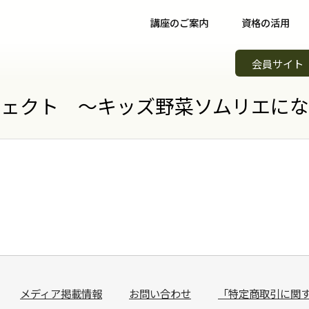
講座のご案内
資格の活用
野菜ソムリエ講座について
資格取得後について
イベント
会員サイト
野菜ソムリエコース
資格取得者の声
スキルア
知識習得
ェクト ～キッズ野菜ソムリエになろ
野菜ソムリエプロコース
コミュニティ
野菜ソム
専門職
野菜ソムリエ上級プロコース
野菜ソムリエカンパニー
野菜ソム
起業開業
支払方法
パートナー・認定制度
野菜の日
会場案内
メンバーズ
調味料選
講師紹介
青果物選
よくある質問
キッズ野
メディア掲載情報
お問い合わせ
「特定商取引に関
資料請求