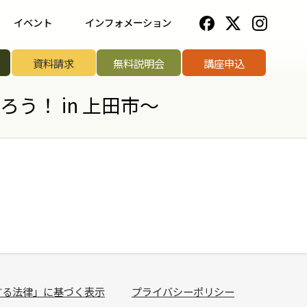
イベント
インフォメーション
一覧
野菜ソムリエ協会について
資料請求
無料説明会
講座申込
ップ講座
法人のお客様へ
う！ in 上田市～
リエアワード
お知らせ一覧
リエサミット
お問い合わせ
手権
手権
菜ソムリエ
する法律」に基づく表示
プライバシーポリシー