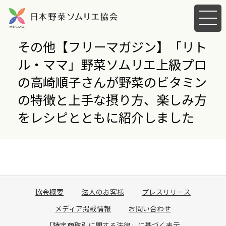
メ
ニ
ュ
その他【フリーマガジン】「リト
ー
ル・ママ」野菜ソムリエ上級プロ
を
開
の高崎順子さんが野菜のビタミン
く
の特徴と上手な摂り方、楽しみ方
をレシピとともに紹介しました
協会概要
法人のお客様
プレスリリース
メディア掲載情報
お問い合わせ
「特定商取引に関する法律」に基づく表示