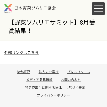
メ
ニ
ュ
【野菜ソムリエサミット】8月受
ー
賞結果！
を
開
く
外部リンクはこちら
協会概要
法人のお客様
プレスリリース
メディア掲載情報
お問い合わせ
「特定商取引に関する法律」に基づく表示
プライバシーポリシー