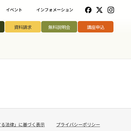
イベント
インフォメーション
一覧
野菜ソムリエ協会について
資料請求
無料説明会
講座申込
ップ講座
法人のお客様へ
リエアワード
お知らせ一覧
リエサミット
お問い合わせ
手権
手権
菜ソムリエ
する法律」に基づく表示
プライバシーポリシー