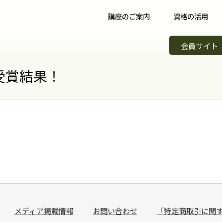
講座のご案内
資格の活用
野菜ソムリエ講座について
資格取得後について
イベント
会員サイト
野菜ソムリエコース
資格取得者の声
スキルア
知識習得
受賞結果！
野菜ソムリエプロコース
コミュニティ
野菜ソム
専門職
野菜ソムリエ上級プロコース
野菜ソムリエカンパニー
野菜ソム
起業開業
支払方法
パートナー・認定制度
野菜の日
会場案内
メンバーズ
調味料選
講師紹介
青果物選
よくある質問
キッズ野
メディア掲載情報
お問い合わせ
「特定商取引に関
資料請求