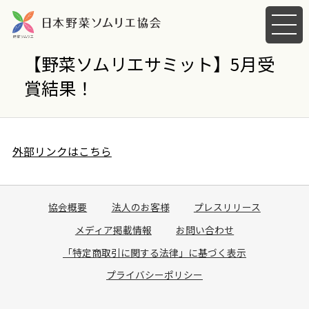
メ
ニ
ュ
【野菜ソムリエサミット】5月受
ー
賞結果！
を
開
く
外部リンクはこちら
協会概要
法人のお客様
プレスリリース
メディア掲載情報
お問い合わせ
「特定商取引に関する法律」に基づく表示
プライバシーポリシー