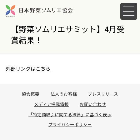
メ
ニ
ュ
【野菜ソムリエサミット】4月受
ー
賞結果！
を
開
く
外部リンクはこちら
協会概要
法人のお客様
プレスリリース
メディア掲載情報
お問い合わせ
「特定商取引に関する法律」に基づく表示
プライバシーポリシー