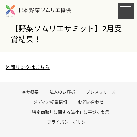
メ
ニ
ュ
【野菜ソムリエサミット】2月受
ー
賞結果！
を
開
く
外部リンクはこちら
協会概要
法人のお客様
プレスリリース
メディア掲載情報
お問い合わせ
「特定商取引に関する法律」に基づく表示
プライバシーポリシー