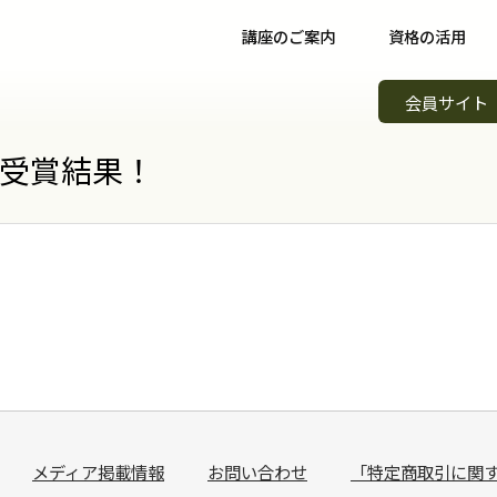
講座のご案内
資格の活用
野菜ソムリエ講座について
資格取得後について
イベント
会員サイト
野菜ソムリエコース
資格取得者の声
スキルア
知識習得
月受賞結果！
野菜ソムリエプロコース
コミュニティ
野菜ソム
専門職
野菜ソムリエ上級プロコース
野菜ソムリエカンパニー
野菜ソム
起業開業
支払方法
パートナー・認定制度
野菜の日
会場案内
メンバーズ
調味料選
講師紹介
青果物選
よくある質問
キッズ野
メディア掲載情報
お問い合わせ
「特定商取引に関
資料請求