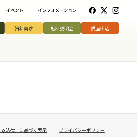
イベント
インフォメーション
一覧
野菜ソムリエ協会について
資料請求
無料説明会
講座申込
ップ講座
法人のお客様へ
リエアワード
お知らせ一覧
リエサミット
お問い合わせ
手権
手権
菜ソムリエ
する法律」に基づく表示
プライバシーポリシー