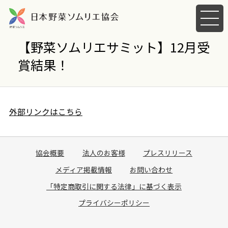
メ
ニ
ュ
【野菜ソムリエサミット】12月受
ー
賞結果！
を
開
く
外部リンクはこちら
協会概要
法人のお客様
プレスリリース
メディア掲載情報
お問い合わせ
「特定商取引に関する法律」に基づく表示
プライバシーポリシー