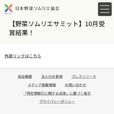
メ
ニ
ュ
【野菜ソムリエサミット】10月受
ー
賞結果！
を
開
く
外部リンクはこちら
協会概要
法人のお客様
プレスリリース
メディア掲載情報
お問い合わせ
「特定商取引に関する法律」に基づく表示
プライバシーポリシー