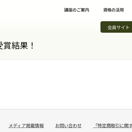
講座のご案内
資格の活用
野菜ソムリエ講座について
資格取得後について
イベント
会員サイト
野菜ソムリエコース
資格取得者の声
スキルア
知識習得
受賞結果！
野菜ソムリエプロコース
コミュニティ
野菜ソム
専門職
野菜ソムリエ上級プロコース
野菜ソムリエカンパニー
野菜ソム
起業開業
支払方法
パートナー・認定制度
野菜の日
会場案内
メンバーズ
調味料選
講師紹介
青果物選
よくある質問
キッズ野
メディア掲載情報
お問い合わせ
「特定商取引に関
資料請求