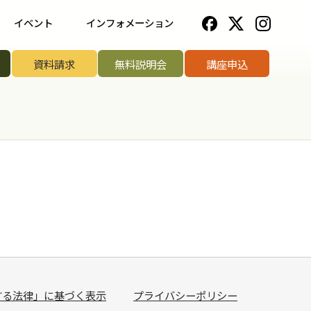
イベント
インフォメーション
一覧
野菜ソムリエ協会について
資料請求
無料説明会
講座申込
ップ講座
法人のお客様へ
リエアワード
お知らせ一覧
リエサミット
お問い合わせ
手権
手権
菜ソムリエ
する法律」に基づく表示
プライバシーポリシー