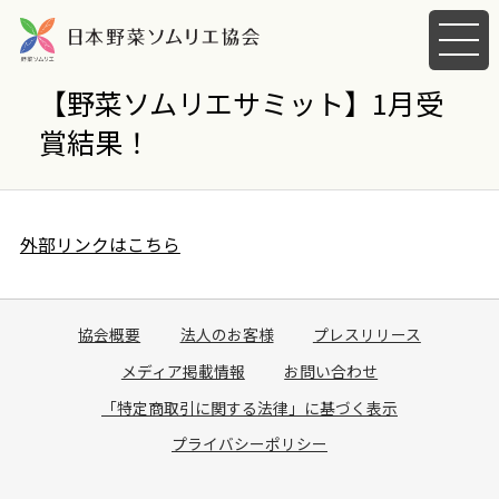
メ
ニ
ュ
【野菜ソムリエサミット】1月受
ー
賞結果！
を
開
く
外部リンクはこちら
協会概要
法人のお客様
プレスリリース
メディア掲載情報
お問い合わせ
「特定商取引に関する法律」に基づく表示
プライバシーポリシー