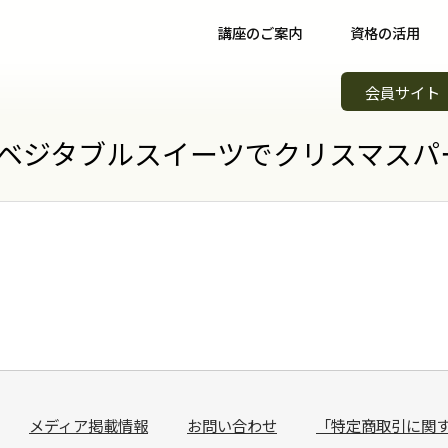
講座のご案内
資格の活用
野菜ソムリエ講座について
資格取得後について
イベント
会員サイト
野菜ソムリエコース
資格取得者の声
スキルア
知識習得
ベジタブルスイーツでクリスマスパー
野菜ソムリエプロコース
コミュニティ
野菜ソム
専門職
野菜ソムリエ上級プロコース
野菜ソムリエカンパニー
野菜ソム
起業開業
支払方法
パートナー・認定制度
野菜の日
会場案内
メンバーズ
調味料選
講師紹介
青果物選
よくある質問
キッズ野
メディア掲載情報
お問い合わせ
「特定商取引に関
資料請求