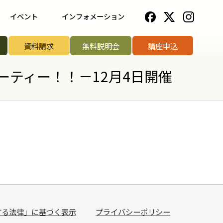
イベント
インフォメーション
一覧
野菜ソムリエ協会について
資料請求
無料説明会
講座申込
ップ講座
法人のお客様へ
ティー！！－12月4日開催
リエアワード
お知らせ一覧
リエサミット
お問い合わせ
手権
手権
菜ソムリエ
する法律」に基づく表示
プライバシーポリシー