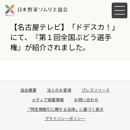
メ
ニ
ュ
【名古屋テレビ】「ドデスカ！」
ー
にて、『第１回全国ぶどう選手
を
開
権』が紹介されました。
く
協会概要
法人のお客様
プレスリリース
メディア掲載情報
お問い合わせ
「特定商取引に関する法律」に基づく表示
プライバシーポリシー