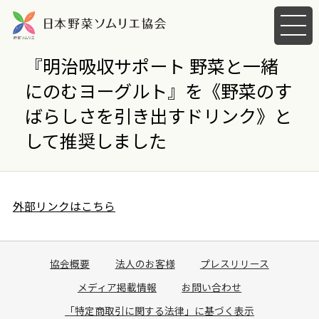
メ
ニ
ュ
『明治吸収サポート 野菜と一緒
ー
にのむヨーグルト』を《野菜のす
を
開
ばらしさを引き出すドリンク》と
く
して推奨しました
外部リンクはこちら
協会概要
法人のお客様
プレスリリース
メディア掲載情報
お問い合わせ
「特定商取引に関する法律」に基づく表示