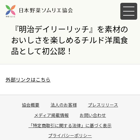
メ
ニ
ュ
『明治デイリーリッチ』を素材の
ー
おいしさを楽しめるチルド洋風食
を
開
品として初公認！
く
外部リンクはこちら
協会概要
法人のお客様
プレスリリース
メディア掲載情報
お問い合わせ
「特定商取引に関する法律」に基づく表示
プライバシーポリシー