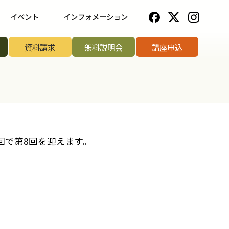
イベント
インフォメーション
一覧
野菜ソムリエ協会について
資料請求
無料説明会
講座申込
ップ講座
法人のお客様へ
リエアワード
お知らせ一覧
リエサミット
お問い合わせ
回で第8回を迎えます。
手権
手権
菜ソムリエ