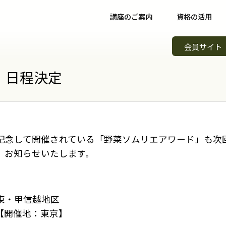
講座のご案内
資格の活用
野菜ソムリエ講座について
資格取得後について
イベント
会員サイト
野菜ソムリエコース
資格取得者の声
スキルア
知識習得
」日程決定
野菜ソムリエプロコース
コミュニティ
野菜ソム
専門職
野菜ソムリエ上級プロコース
野菜ソムリエカンパニー
野菜ソム
起業開業
支払方法
パートナー・認定制度
野菜の日
記念して開催されている「野菜ソムリエアワード」も次
、お知らせいたします。
会場案内
メンバーズ
調味料選
講師紹介
青果物選
東・甲信越地区
よくある質問
キッズ野
）【開催地：東京】
資料請求