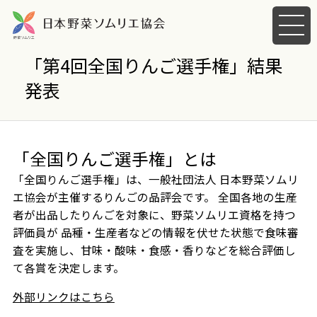
メ
ニ
ュ
「第4回全国りんご選手権」結果
ー
発表
を
開
く
「全国りんご選手権」とは
「全国りんご選手権」は、一般社団法人 日本野菜ソムリ
エ協会が主催するりんごの品評会です。 全国各地の生産
者が出品したりんごを対象に、野菜ソムリエ資格を持つ
評価員が 品種・生産者などの情報を伏せた状態で食味審
査を実施し、甘味・酸味・食感・香りなどを総合評価し
て各賞を決定します。
外部リンクはこちら