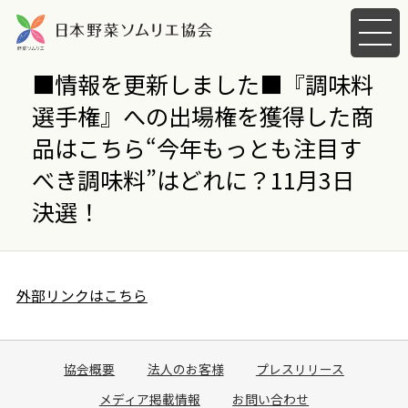
メ
ニ
ュ
■情報を更新しました■『調味料
ー
選手権』への出場権を獲得した商
を
開
品はこちら“今年もっとも注目す
く
べき調味料”はどれに？11月3日
決選！
外部リンクはこちら
協会概要
法人のお客様
プレスリリース
メディア掲載情報
お問い合わせ