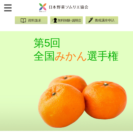
第5回
全国
みかん
選手権