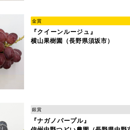
金賞
『クイーンルージュ』
横山果樹園（長野県須坂市）
銀賞
『ナガノパープル』
信州中野つどい農園（長野県中野