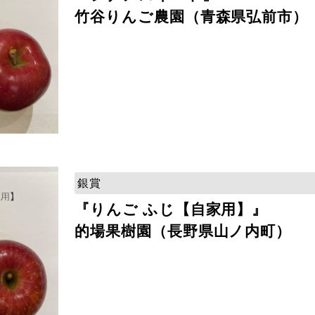
竹谷りんご農園（青森県弘前市）
銀賞
『りんご ふじ【自家用】』
的場果樹園（長野県山ノ内町）