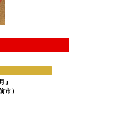
月』
前市）