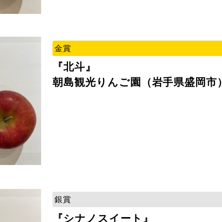
金賞
『北斗』
朝島観光りんご園（岩手県盛岡市
銀賞
『シナノスイート』